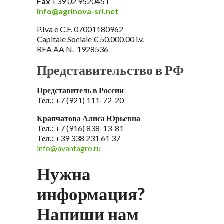
Fax
+39 02 9520451
info@agrinova-srl.net
P.Iva e C.F. 07001180962
Capitale Sociale € 50.000,00 i.v.
REA AA N. 1928536
Представительство в РФ
Представитель в России
Тел.:
+7 (921) 111-72-20
Крапчатова Алиса Юрьевна
Тел.:
+7 (916) 838-13-81
Тел.:
+39 338 231 61 37
info@avantagro.ru
Нужна
информация?
Напиши нам