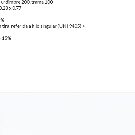
: urdimbre 200, trama 100
,28 x 0,77
2%
n tira, referida a hilo singular (UNI 9405) >
 > 15%