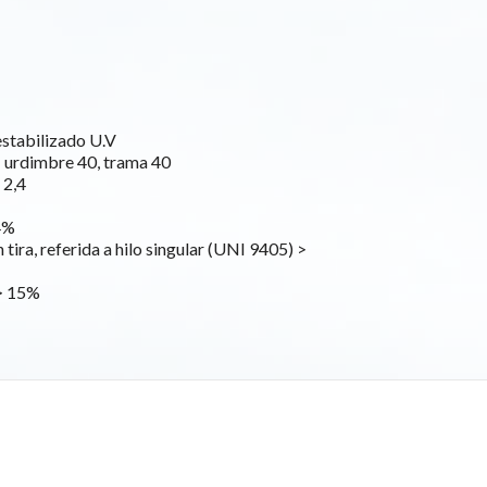
stabilizado U.V
: urdimbre 40, trama 40
 2,4
4%
n tira, referida a hilo singular (UNI 9405) >
 > 15%