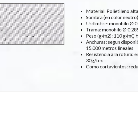
Material: Polietileno alt
Sombra (en color neutro)
Urdimbre: monohilo Ø 0,
Trama: monohilo Ø 0,285
Peso (g/m2): 110 g/mÇ 
Anchuras: segun disponib
15.000 metros lineales
Resisténcia a la rotura: e
30g/tex
Como cortavientos: reduc