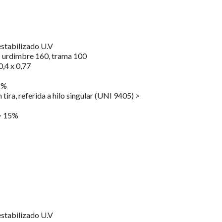
stabilizado U.V
: urdimbre 160, trama 100
,4 x 0,77
5%
n tira, referida a hilo singular (UNI 9405) >
 > 15%
stabilizado U.V