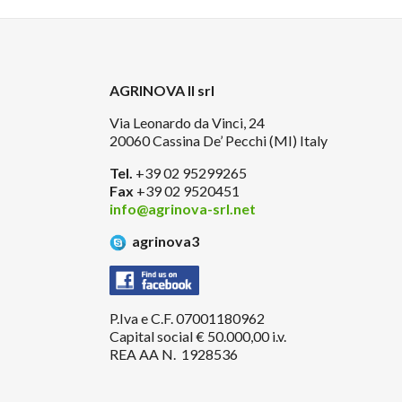
AGRINOVA II srl
Via Leonardo da Vinci, 24
20060 Cassina De’ Pecchi (MI) Italy
Tel.
+39 02 95299265
Fax
+39 02 9520451
info@agrinova-srl.net
agrinova3
P.Iva e C.F. 07001180962
Capital social € 50.000,00 i.v.
REA AA N. 1928536