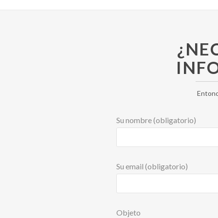
¿NE
INF
Enton
Su nombre (obligatorio)
Su email (obligatorio)
Objeto