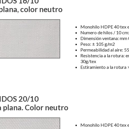
IDOS 16/10
plana, color neutro
Monohilo HDPE 40 tex e
Numero de hilos / 10 cm
Dimensión ventana: mm 0
Peso: ± 105 g/m2
Permeabilidad al aire: 5
Resistencia a la rotura: e
30g/tex
Estiramiento a la rotura
IDOS 20/10
a plana. Color neutro
Monohilo HDPE 40 tex e