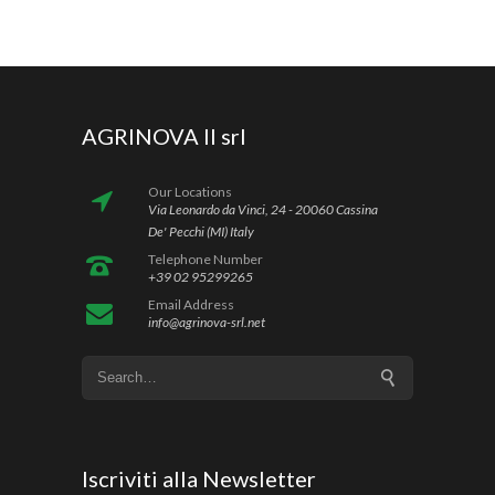
AGRINOVA II srl
Our Locations
Via Leonardo da Vinci, 24 - 20060 Cassina
De' Pecchi (MI) Italy
Telephone Number
+39 02 95299265
Email Address
info@agrinova-srl.net
Iscriviti alla Newsletter