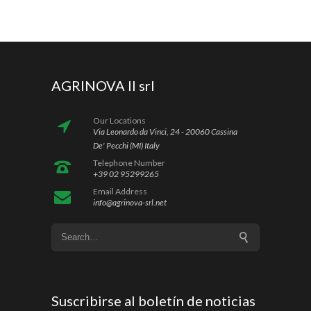
AGRINOVA II srl
Our Locations
Via Leonardo da Vinci, 24 - 20060 Cassina
De' Pecchi (MI) Italy
Telephone Number
+39 02 95299265
Email Address
info@agrinova-srl.net
Suscribirse al boletín de noticias