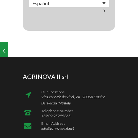
Español
AGRINOVA II srl
Our Locations
Via Leonardo da Vinci, 24 - 20060 Cassina
De' Pecchi (MI) Italy
Telephone Number
+39 02 95299265
Email Address
info@agrinova-srl.net